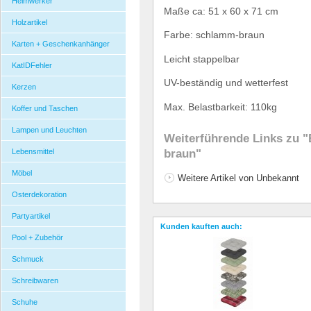
Heimwerker
Ma
ß
e ca:
51 x 60 x 71 cm
Holzartikel
Farbe: schlamm-braun
Karten + Geschenkanhänger
Leicht stappelbar
KatIDFehler
UV-best
ä
ndig und wetterfest
Kerzen
Max. Belastbarkeit: 110kg
Koffer und Taschen
Lampen und Leuchten
Weiterführende Links zu
"
Lebensmittel
braun"
Möbel
Weitere Artikel von Unbekannt
Osterdekoration
Partyartikel
Kunden kauften auch:
Pool + Zubehör
Schmuck
Schreibwaren
Schuhe