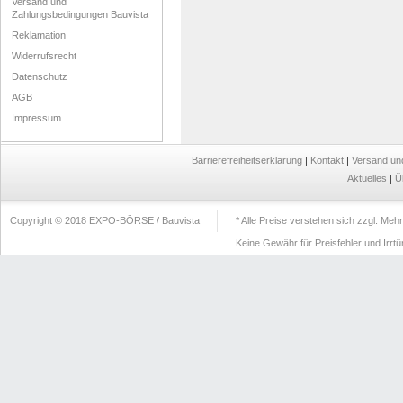
Versand und
Zahlungsbedingungen Bauvista
Reklamation
Widerrufsrecht
Datenschutz
AGB
Impressum
Barrierefreiheitserklärung
|
Kontakt
|
Versand un
Aktuelles
|
Ü
Copyright © 2018 EXPO-BÖRSE / Bauvista
* Alle Preise verstehen sich zzgl. Me
Keine Gewähr für Preisfehler und Irrt