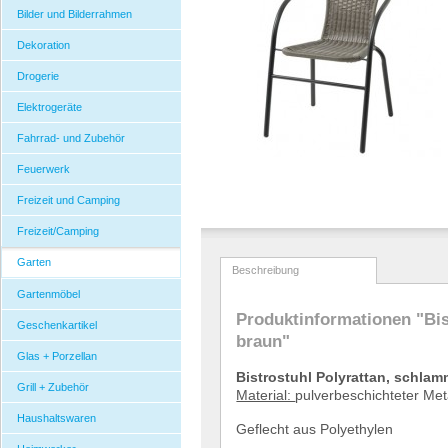
Bilder und Bilderrahmen
Dekoration
Drogerie
Elektrogeräte
Fahrrad- und Zubehör
Feuerwerk
Freizeit und Camping
Freizeit/Camping
Garten
Beschreibung
Gartenmöbel
Produktinformationen "Bis
Geschenkartikel
braun"
Glas + Porzellan
Bistrostuhl Polyrattan, schla
Grill + Zubehör
Material:
pulverbeschichteter Me
Haushaltswaren
Geflecht aus Polyethylen