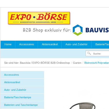
Home
Accessoires
Aktionsartikel
Auto- und Zubehör
Batterie/T
Sie sind hier:
Bauvista / EXPO-BÖRSE B2B-Onlineshop
/
Garten
/
Bistrostuhl Polyratt
Accessoires
Aktionsartikel
Auto- und Zubehör
Batterie/Taschenlampe
Batterien und Taschenlampe