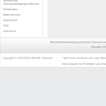
Versand und
Zahlungsbedingungen Bauvista
Reklamation
Widerrufsrecht
Datenschutz
AGB
Impressum
Barrierefreiheitserklärung
|
Kontakt
|
Versand un
Aktuelles
|
Ü
Copyright © 2018 EXPO-BÖRSE / Bauvista
* Alle Preise verstehen sich zzgl. Me
Keine Gewähr für Preisfehler und Irrt