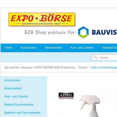
Home
Accessoires
Aktionsartikel
Auto- und Zubehör
Batterie/T
Sie sind hier:
Bauvista / EXPO-BÖRSE B2B-Onlineshop
/
Garten
/
Grill und Kaminreini
Accessoires
Aktionsartikel
Auto- und Zubehör
Batterie/Taschenlampe
Batterien und Taschenlampe