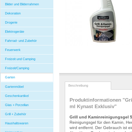
Bilder und Bilderrahmen
Dekoration
Drogerie
Elektrogeräte
Fahrrad- und Zubehör
Feuerwerk
Freizeit und Camping
Freizeit/Camping
Garten
Beschreibung
Gartenmöbel
Geschenkartikel
Produktinformationen "Gri
Glas + Porzellan
ml Kynast Exklusiv"
Grill + Zubehör
Grill und Kaminreinigungsgel 
Reinigungsgel f
ü
r den Kamin, Her
Haushaltswaren
wird entfernt. Der Gebrauch ist e