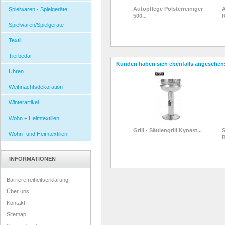
Autopflege Polsterreiniger
A
Spielwaren - Spielgeräte
500...
R
Spielwaren/Spielgeräte
Textil
Tierbedarf
Kunden haben sich ebenfalls angesehen
Uhren
Weihnachtsdekoration
Winterartikel
Wohn + Heimtextilien
Grill - Säulengrill Kynast...
S
Wohn- und Heimtextilien
B
INFORMATIONEN
Barrierefreiheitserklärung
Über uns
Kontakt
Sitemap