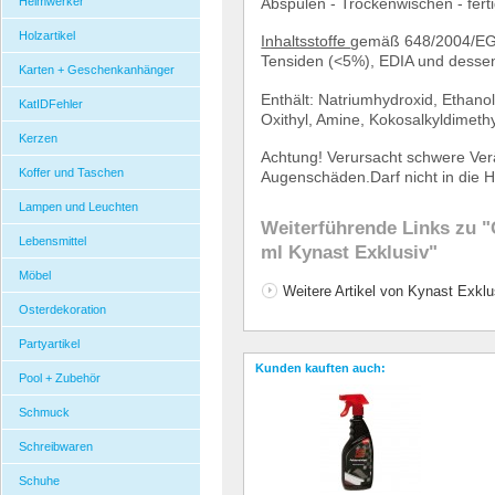
Absp
ü
len - Trockenwischen - ferti
Heimwerker
Holzartikel
Inhaltsstoffe
gem
ä
ß
648/2004/E
Tensiden (<5%), EDIA und desse
Karten + Geschenkanhänger
Enth
ä
lt: Natriumhydroxid, Ethanol
KatIDFehler
Oxithyl, Amine, Kokosalkyldimeth
Kerzen
Achtung!
Verursacht schwere Ver
Koffer und Taschen
Augensch
ä
den.Darf nicht in die 
Lampen und Leuchten
Weiterführende Links zu
"
Lebensmittel
ml Kynast Exklusiv"
Möbel
Weitere Artikel von Kynast Exklu
Osterdekoration
Partyartikel
Kunden kauften auch:
Pool + Zubehör
Schmuck
Schreibwaren
Schuhe