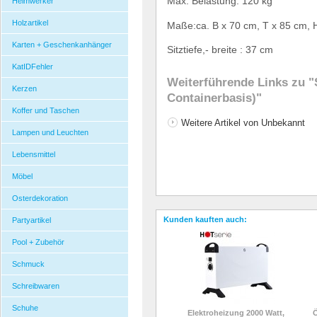
Max. Belastung: 120 kg
Heimwerker
Holzartikel
Ma
ß
e:ca. B x 70 cm, T x 85 cm, 
Karten + Geschenkanhänger
Sitztiefe,- breite : 37 cm
KatIDFehler
Weiterführende Links zu
"S
Kerzen
Containerbasis)"
Koffer und Taschen
Weitere Artikel von Unbekannt
Lampen und Leuchten
Lebensmittel
Möbel
Osterdekoration
Kunden kauften auch:
Partyartikel
Pool + Zubehör
Schmuck
Schreibwaren
Schuhe
Elektroheizung 2000 Watt,
Ö