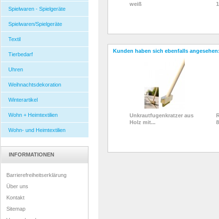
weiß
1
Spielwaren - Spielgeräte
Spielwaren/Spielgeräte
Textil
Kunden haben sich ebenfalls angesehen
Tierbedarf
Uhren
Weihnachtsdekoration
Winterartikel
Wohn + Heimtextilien
Unkrautfugenkratzer aus
R
Holz mit...
8
Wohn- und Heimtextilien
INFORMATIONEN
Barrierefreiheitserklärung
Über uns
Kontakt
Sitemap