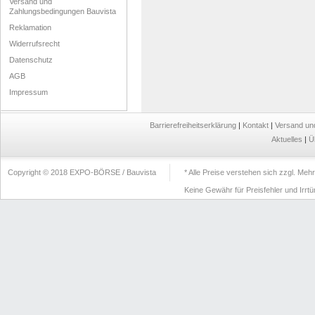
Versand und
Zahlungsbedingungen Bauvista
Reklamation
Widerrufsrecht
Datenschutz
AGB
Impressum
Barrierefreiheitserklärung
|
Kontakt
|
Versand un
Aktuelles
|
Ü
Copyright © 2018 EXPO-BÖRSE / Bauvista
* Alle Preise verstehen sich zzgl. Me
Keine Gewähr für Preisfehler und Irrt