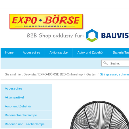
Home
Accessoires
Aktionsartikel
Auto- und Zubehör
Batterie/T
Sie sind hier:
Bauvista / EXPO-BÖRSE B2B-Onlineshop
/
Garten
/
Stringsessel, schwar
Accessoires
Aktionsartikel
Auto- und Zubehör
Batterie/Taschenlampe
Batterien und Taschenlampe