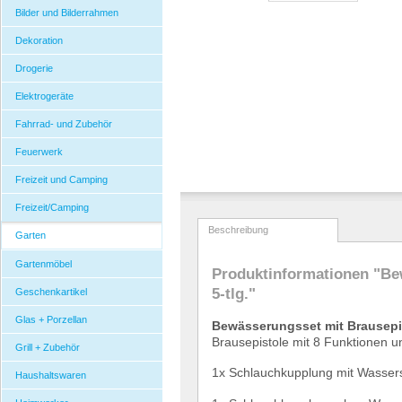
Bilder und Bilderrahmen
Dekoration
Drogerie
Elektrogeräte
Fahrrad- und Zubehör
Feuerwerk
Freizeit und Camping
Freizeit/Camping
Beschreibung
Garten
Gartenmöbel
Produktinformationen "Be
5-tlg."
Geschenkartikel
Glas + Porzellan
Bew
ä
sserungsset mit Brausepis
Brausepistole mit 8 Funktionen un
Grill + Zubehör
1x Schlauchkupplung mit Wasser
Haushaltswaren