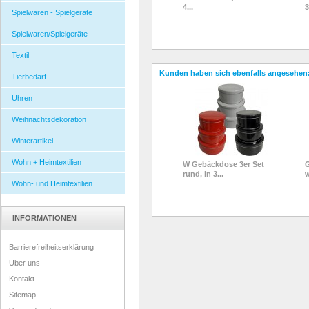
4...
3
Spielwaren - Spielgeräte
Spielwaren/Spielgeräte
Textil
Kunden haben sich ebenfalls angesehen
Tierbedarf
Uhren
Weihnachtsdekoration
Winterartikel
Wohn + Heimtextilien
W Gebäckdose 3er Set
G
rund, in 3...
Wohn- und Heimtextilien
INFORMATIONEN
Barrierefreiheitserklärung
Über uns
Kontakt
Sitemap