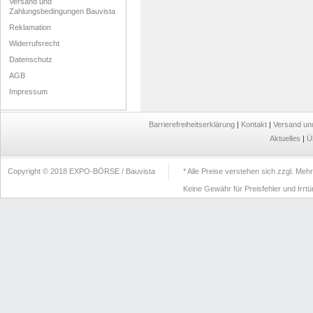
Versand und
Zahlungsbedingungen Bauvista
Reklamation
Widerrufsrecht
Datenschutz
AGB
Impressum
Barrierefreiheitserklärung
|
Kontakt
|
Versand un
Aktuelles
|
Ü
Copyright © 2018 EXPO-BÖRSE / Bauvista
* Alle Preise verstehen sich zzgl. Me
Keine Gewähr für Preisfehler und Irrt