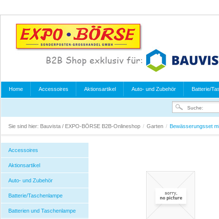
Home
Accessoires
Aktionsartikel
Auto- und Zubehör
Batterie/T
Sie sind hier:
Bauvista / EXPO-BÖRSE B2B-Onlineshop
/
Garten
/
Bewässerungsset mit 
Accessoires
Aktionsartikel
Auto- und Zubehör
Batterie/Taschenlampe
Batterien und Taschenlampe