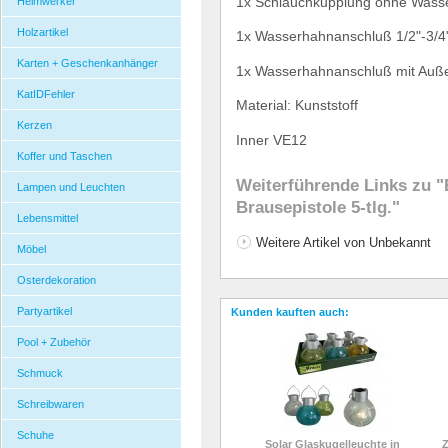
1x Schlauchkupplung ohne Wass
Heimwerker
Holzartikel
1x Wasserhahnanschlu
ß
1/2"-3/4
Karten + Geschenkanhänger
1x Wasserhahnanschlu
ß
mit Au
ß
KatIDFehler
Material: Kunststoff
Kerzen
Inner VE12
Koffer und Taschen
Weiterführende Links zu
"
Lampen und Leuchten
Brausepistole 5-tlg."
Lebensmittel
Weitere Artikel von Unbekannt
Möbel
Osterdekoration
Partyartikel
Kunden kauften auch:
Pool + Zubehör
Schmuck
Schreibwaren
Schuhe
Solar Glaskugelleuchte in
Z