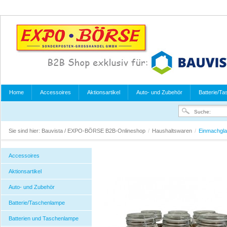
Home
Accessoires
Aktionsartikel
Auto- und Zubehör
Batterie/T
Sie sind hier:
Bauvista / EXPO-BÖRSE B2B-Onlineshop
/
Haushaltswaren
/
Einmachgla
Accessoires
Aktionsartikel
Auto- und Zubehör
Batterie/Taschenlampe
Batterien und Taschenlampe