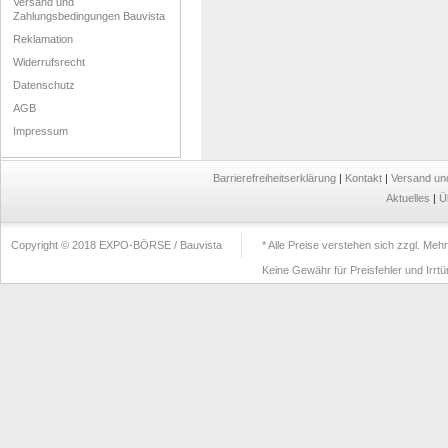
Versand und
Zahlungsbedingungen Bauvista
Reklamation
Widerrufsrecht
Datenschutz
AGB
Impressum
Barrierefreiheitserklärung
|
Kontakt
|
Versand un
Aktuelles
|
Ü
Copyright © 2018 EXPO-BÖRSE / Bauvista
* Alle Preise verstehen sich zzgl. Me
Keine Gewähr für Preisfehler und Irrt