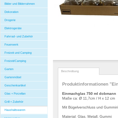
Bilder und Bilderrahmen
Dekoration
Drogerie
Elektrogeräte
Fahrrad- und Zubehör
Feuerwerk
Freizeit und Camping
Freizeit/Camping
Garten
Beschreibung
Gartenmöbel
Produktinformationen "E
Geschenkartikel
Einmachglas 750 ml dobmann
Glas + Porzellan
Ma
ß
e ca:
Ø
11,7cm / H x 12 cm
Grill + Zubehör
Mit B
ü
gelverschluss und Gummiri
Haushaltswaren
Material: Glas, Metall, Gummi