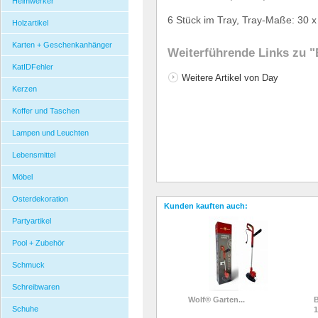
Heimwerker
6 St
ü
ck im Tray, Tray-Ma
ß
e: 30 
Holzartikel
Karten + Geschenkanhänger
Weiterführende Links zu
"
KatIDFehler
Weitere Artikel von Day
Kerzen
Koffer und Taschen
Lampen und Leuchten
Lebensmittel
Möbel
Osterdekoration
Kunden kauften auch:
Partyartikel
Pool + Zubehör
Schmuck
Schreibwaren
Wolf® Garten...
B
Schuhe
1