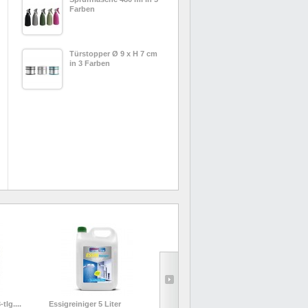
Farben
Türstopper Ø 9 x H 7 cm
in 3 Farben
tlg....
Essigreiniger 5 Liter
Bratpfanne Alu Ø 24 cm
Bra