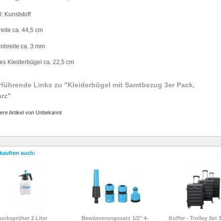
l: Kunststoff
reite ca. 44,5 cm
nbreite ca. 3 mm
es Kleiderb
ü
gel ca. 22,5 cm
rführende Links zu
"Kleiderbügel mit Samtbezug 3er Pack,
rz"
ere Artikel von Unbekannt
kauften auch:
ucksprüher 2 Liter
Bewässerungssatz 1/2" 4-
Koffer - Trolley Set 3-