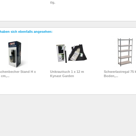
tlg.
haben sich ebenfalls angesehen:
chenbecher Stand H x
Unkrauttuch 1 x 12 m
Schwerlastregal 75 
 cm,...
Kynast Garden
Boden,...