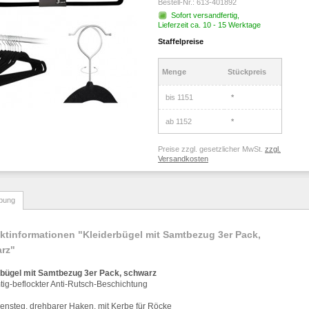
Bestell-Nr.:
613-401892
Sofort versandfertig,
Lieferzeit ca. 10 - 15 Werktage
Staffelpreise
Menge
Stückpreis
bis
1151
*
ab
1152
*
Preise zzgl. gesetzlicher MwSt.
zzgl.
Versandkosten
bung
ktinformationen "Kleiderbügel mit Samtbezug 3er Pack,
rz"
rb
ü
gel mit Samtbezug 3er Pack, schwarz
tig-beflockter Anti-Rutsch-Beschichtung
ensteg, drehbarer Haken, mit Kerbe f
ü
r R
ö
cke