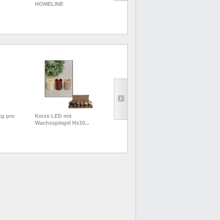
HOMELINE
mit...
mit.
kg pro
Kerze LED mit
Grabkerze aus Glas - 220
Asc
Wachsspiegel Hx10...
g, rot
Edel