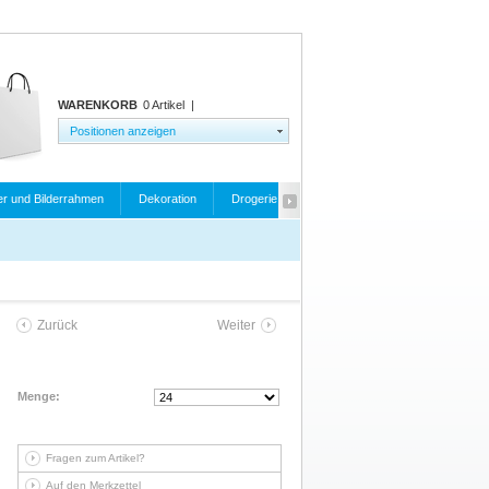
WARENKORB
0 Artikel
|
Positionen anzeigen
er und Bilderrahmen
Dekoration
Drogerie
Elektrogeräte
Fahrrad- und
Zurück
Weiter
Menge:
Fragen zum Artikel?
Auf den Merkzettel