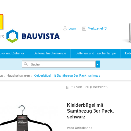
Login
Merkzettel (0)
uto- und Zubehör
Batterie/Taschenlampe
Batterien und Taschenlampe
Bild
hop
/
Haushaltswaren
/
Kleiderbügel mit Samtbezug 3er Pack, schwarz
57 von 120 (
Übersicht
)
Kleiderbügel mit
Samtbezug 3er Pack,
schwarz
von
: Unbekannt