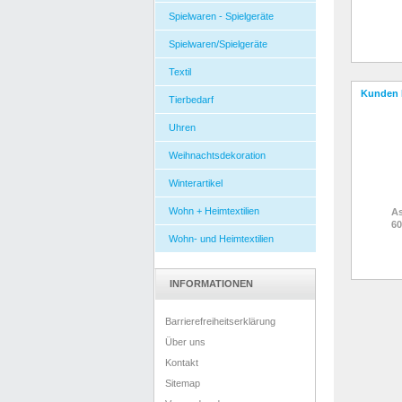
Spielwaren - Spielgeräte
Spielwaren/Spielgeräte
Textil
Kunden 
Tierbedarf
Uhren
Weihnachtsdekoration
Winterartikel
Wohn + Heimtextilien
As
60
Wohn- und Heimtextilien
INFORMATIONEN
Barrierefreiheitserklärung
Über uns
Kontakt
Sitemap