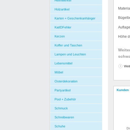
Heimwerker
Materia
Holzartikel
B
ü
gelb
Karten + Geschenkanhänger
Auflage
KatIDFehler
Kerzen
H
ö
he d
Koffer und Taschen
Weite
Lampen und Leuchten
schwa
Lebensmittel
Weit
Möbel
Osterdekoration
Kunden 
Partyartikel
Pool + Zubehör
Schmuck
Schreibwaren
Schuhe
Dr