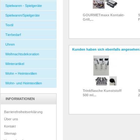
Spielwaren - Spielgeräte
GOURMETmaxx Kontakt-
S
Spielwaren/Spielgeräte
Grill,...
F
Textil
Tierbedarf
Uhren
Kunden haben sich ebenfalls angesehen
Weihnachtsdekoration
Winterartikel
Wohn + Heimtextilien
Wohn- und Heimtextilien
Trinkflasche Kunststoff
S
500 ml...
2
INFORMATIONEN
Barrierefreiheitserklärung
Über uns
Kontakt
Sitemap