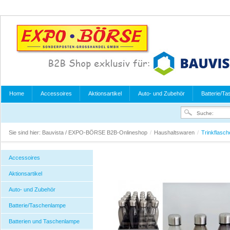
Home
Accessoires
Aktionsartikel
Auto- und Zubehör
Batterie/T
Sie sind hier:
Bauvista / EXPO-BÖRSE B2B-Onlineshop
/
Haushaltswaren
/
Trinkflasch
Accessoires
Aktionsartikel
Auto- und Zubehör
Batterie/Taschenlampe
Batterien und Taschenlampe