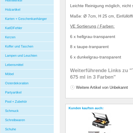
Heimwerker
Leichte Reinigung m
ö
glich, nicht
Holzartikel
Ma
ß
e:
Ø
7cm, H 25 cm, Einf
ü
ll
ö
f
Karten + Geschenkanhänger
VE Sortierung / Farben:
KatIDFehler
6 x hellgrau-transparent
Kerzen
8 x taupe-tranparent
Koffer und Taschen
Lampen und Leuchten
6 x dunkelgrau-transparent
Lebensmittel
Weiterführende Links zu
"T
Möbel
675 ml in 3 Farben"
Osterdekoration
Weitere Artikel von Unbekannt
Partyartikel
Pool + Zubehör
Kunden kauften auch:
Schmuck
Schreibwaren
Schuhe