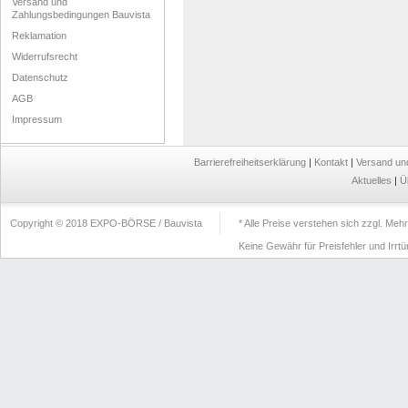
Versand und
Zahlungsbedingungen Bauvista
Reklamation
Widerrufsrecht
Datenschutz
AGB
Impressum
Barrierefreiheitserklärung
|
Kontakt
|
Versand un
Aktuelles
|
Ü
Copyright © 2018 EXPO-BÖRSE / Bauvista
* Alle Preise verstehen sich zzgl. Me
Keine Gewähr für Preisfehler und Irrt