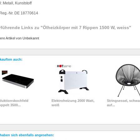
: Metall, Kunststoff
eg.-Nr.
DE 18770614
rführende Links zu
"Ölheizkörper mit 7 Rippen 1500 W, weiss"
ere Artikel von Unbekannt
kauften auch:
duktionskochfeld
Elektroheizung 2000 Watt,
Stringsessel, schwa
ppelt 3500...
weiß
auf...
haben sich ebenfalls angesehen: