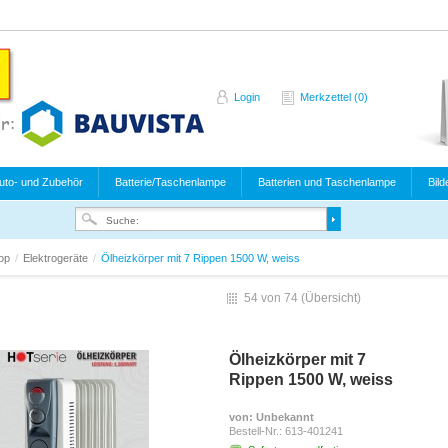
Login
Merkzettel (0)
uto- und Zubehör
Batterie/Taschenlampe
Batterien und Taschenlampe
Bild
hop
/
Elektrogeräte
/
Ölheizkörper mit 7 Rippen 1500 W, weiss
54 von 74 (
Übersicht
)
Ölheizkörper mit 7
Rippen 1500 W, weiss
von
: Unbekannt
Bestell-Nr.:
613-401241