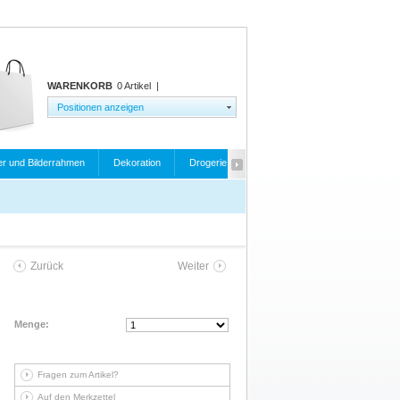
WARENKORB
0 Artikel
|
Positionen anzeigen
er und Bilderrahmen
Dekoration
Drogerie
Fahrrad- un
Elektrogeräte
Zurück
Weiter
Menge:
Fragen zum Artikel?
Auf den Merkzettel