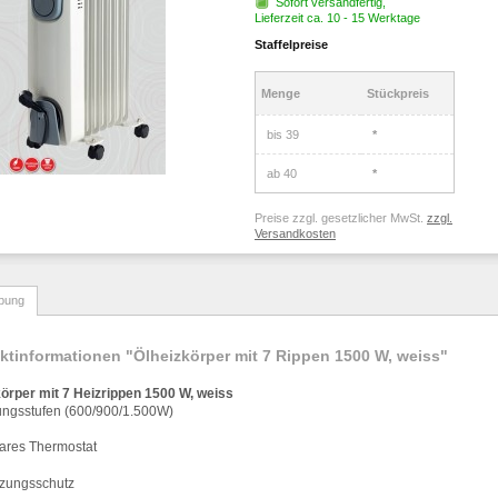
Sofort versandfertig,
Lieferzeit ca. 10 - 15 Werktage
Staffelpreise
Menge
Stückpreis
bis
39
*
ab
40
*
Preise zzgl. gesetzlicher MwSt.
zzgl.
Versandkosten
bung
ktinformationen "Ölheizkörper mit 7 Rippen 1500 W, weiss"
k
ö
rper mit 7 Heizrippen 1500 W, weiss
ungsstufen (600/900/1.500W)
ares Thermostat
tzungsschutz