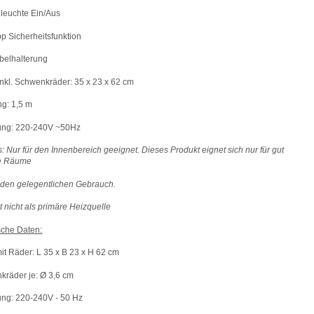
lleuchte Ein/Aus
pp Sicherheitsfunktion
abelhalterung
inkl. Schwenkr
ä
der: 35 x 23 x 62 cm
ng: 1,5 m
ng: 220-240V ~50Hz
: Nur f
ü
r den Innenbereich geeignet. Dieses Produkt eignet sich nur f
ü
r gut
e R
ä
ume
 den gelegentlichen Gebrauch.
t nicht als prim
ä
re Heizquelle
sche Daten:
it R
ä
der: L 35 x B 23 x H 62 cm
kr
ä
der je:
Ø
3,6 cm
ng: 220-240V - 50 Hz