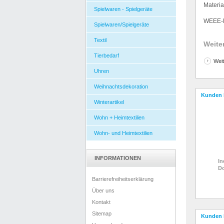
Material
Spielwaren - Spielgeräte
WEEE-R
Spielwaren/Spielgeräte
Textil
Weite
Tierbedarf
Weit
Uhren
Weihnachtsdekoration
Kunden 
Winterartikel
Wohn + Heimtextilien
Wohn- und Heimtextilien
INFORMATIONEN
In
Do
Barrierefreiheitserklärung
Über uns
Kontakt
Sitemap
Kunden 