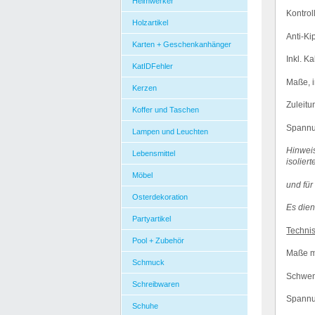
Heimwerker
Kontrol
Holzartikel
Anti-Ki
Karten + Geschenkanhänger
Inkl. K
KatIDFehler
Ma
ß
e, 
Kerzen
Zuleitu
Koffer und Taschen
Spannu
Lampen und Leuchten
Hinweis
Lebensmittel
isoliert
Möbel
und f
ü
r
Osterdekoration
Es dien
Partyartikel
Techni
Pool + Zubehör
Ma
ß
e m
Schmuck
Schwen
Schreibwaren
Spannu
Schuhe