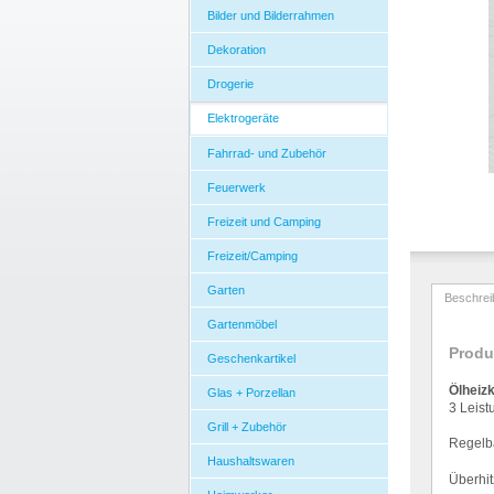
Bilder und Bilderrahmen
Dekoration
Drogerie
Elektrogeräte
Fahrrad- und Zubehör
Feuerwerk
Freizeit und Camping
Freizeit/Camping
Garten
Beschrei
Gartenmöbel
Produ
Geschenkartikel
Ö
lheiz
Glas + Porzellan
3 Leist
Grill + Zubehör
Regelb
Haushaltswaren
Ü
berhi