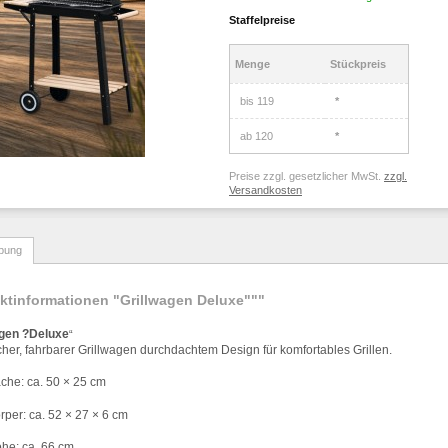
Staffelpreise
Menge
Stückpreis
bis
119
*
ab
120
*
Preise zzgl. gesetzlicher MwSt.
zzgl.
Versandkosten
bung
ktinformationen "Grillwagen Deluxe"""
agen
?
Deluxe
“
cher, fahrbarer Grillwagen durchdachtem Design f
ü
r komfortables Grillen.
ä
che: ca. 50
×
25 cm
ö
rper: ca. 52
×
27
×
6 cm
ö
he: ca. 66 cm