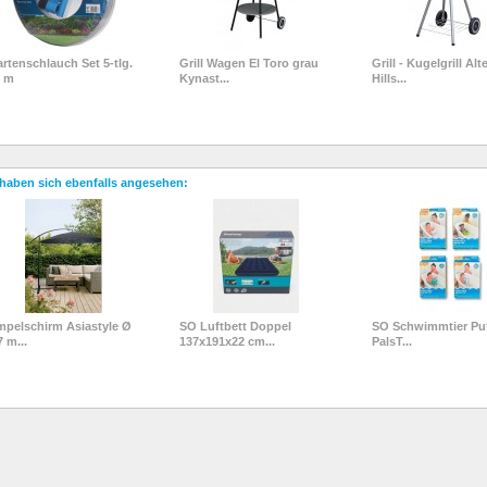
rtenschlauch Set 5-tlg.
Grill Wagen El Toro grau
Grill - Kugelgrill Alt
0 m
Kynast...
Hills...
haben sich ebenfalls angesehen:
pelschirm Asiastyle Ø
SO Luftbett Doppel
SO Schwimmtier Pu
7 m...
137x191x22 cm...
PalsT...