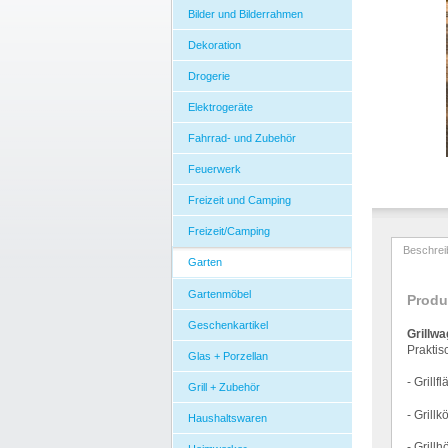
Bilder und Bilderrahmen
Dekoration
Drogerie
Elektrogeräte
Fahrrad- und Zubehör
Feuerwerk
Freizeit und Camping
Freizeit/Camping
Beschrei
Garten
Gartenmöbel
Produ
Geschenkartikel
Grillw
Praktis
Glas + Porzellan
- Grillfl
Grill + Zubehör
- Grillk
Haushaltswaren
- Grillh