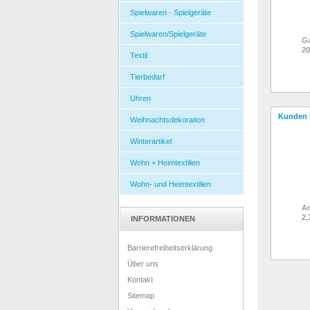
Spielwaren - Spielgeräte
Spielwaren/Spielgeräte
Ga
2
Textil
Tierbedarf
Uhren
Kunden 
Weihnachtsdekoration
Winterartikel
Wohn + Heimtextilien
Wohn- und Heimtextilien
Am
2,
INFORMATIONEN
Barrierefreiheitserklärung
Über uns
Kontakt
Sitemap