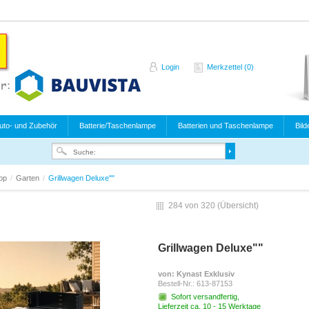
Login
Merkzettel (0)
uto- und Zubehör
Batterie/Taschenlampe
Batterien und Taschenlampe
Bild
hop
/
Garten
/
Grillwagen Deluxe""
284 von 320 (
Übersicht
)
Grillwagen Deluxe""
von
: Kynast Exklusiv
Bestell-Nr.:
613-87153
Sofort versandfertig,
Lieferzeit ca. 10 - 15 Werktage