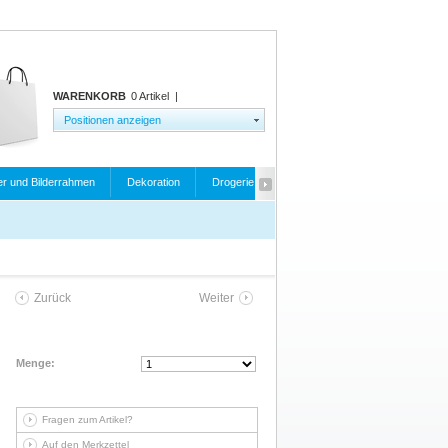
WARENKORB
0 Artikel
|
Positionen anzeigen
er und Bilderrahmen
Dekoration
Drogerie
Elektrogeräte
Fahrrad- und
Zurück
Weiter
Menge:
Fragen zum Artikel?
Auf den Merkzettel