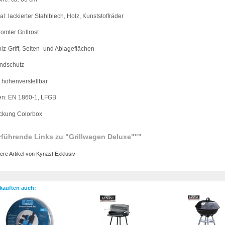
al: lackierter Stahlblech, Holz, Kunststoffr
ä
der
romter Grillrost
olz-Griff, Seiten- und Ablagefl
ä
chen
indschutz
h h
ö
henverstellbar
en: EN 1860-1, LFGB
ackung Colorbox
rführende Links zu
"Grillwagen Deluxe"""
ere Artikel von Kynast Exklusiv
kauften auch: