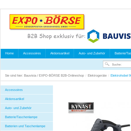
Home
Accessoires
Aktionsartikel
Auto- und Zubehör
Batterie/T
Sie sind hier:
Bauvista / EXPO-BÖRSE B2B-Onlineshop
/
Elektrogeräte
/
Elektrohobel 
Accessoires
Aktionsartikel
Auto- und Zubehör
Batterie/Taschenlampe
Batterien und Taschenlampe