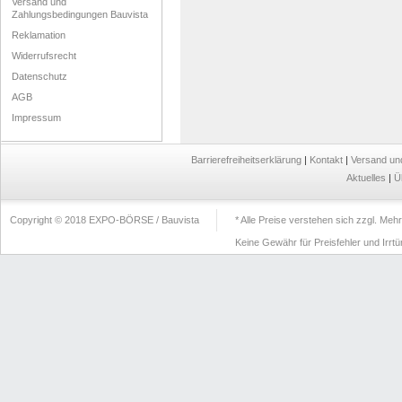
Versand und
Zahlungsbedingungen Bauvista
Reklamation
Widerrufsrecht
Datenschutz
AGB
Impressum
Barrierefreiheitserklärung
|
Kontakt
|
Versand un
Aktuelles
|
Ü
Copyright © 2018 EXPO-BÖRSE / Bauvista
* Alle Preise verstehen sich zzgl. Me
Keine Gewähr für Preisfehler und Irrt