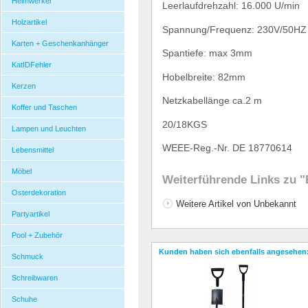
Heimwerker
Leerlaufdrehzahl: 16.000 U/min
Holzartikel
Spannung/Frequenz: 230V/50HZ
Karten + Geschenkanhänger
Spantiefe: max 3mm
KatIDFehler
Hobelbreite: 82mm
Kerzen
Netzkabell
ä
nge ca.2 m
Koffer und Taschen
20/18KGS
Lampen und Leuchten
WEEE-Reg.-Nr.
DE 18770614
Lebensmittel
Möbel
Weiterführende Links zu
"
Osterdekoration
Weitere Artikel von Unbekannt
Partyartikel
Pool + Zubehör
Kunden haben sich ebenfalls angesehen
Schmuck
Schreibwaren
Schuhe